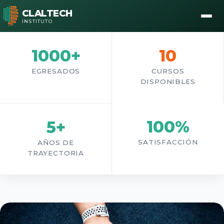
CLALTECH
INSTITUTO
1000+
10
INSTITUTO CLALTECH — MONTEVIDEO Y
MALDONADO, URUGUAY
EGRESADOS
CURSOS
DISPONIBLES
Cursos en Montevideo y
Maldonado
100%
5+
Laboratorios 100% equipados para cada alumno
SATISFACCIÓN
AÑOS DE
TRAYECTORIA
Instalaciones
WhatsApp